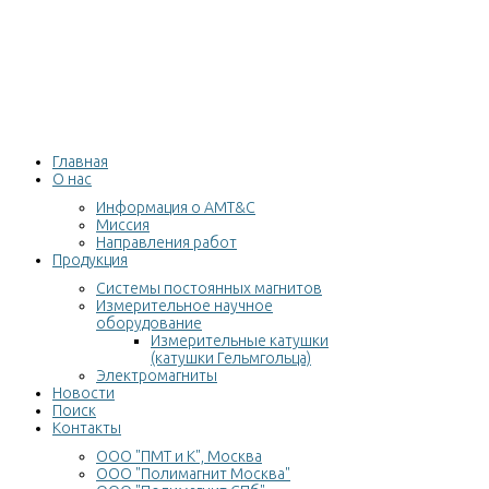
Главная
О нас
Информация о AMT&C
Миссия
Направления работ
Продукция
Cистемы постоянных магнитов
Измерительное научное
оборудование
Измерительные катушки
(катушки Гельмгольца)
Электромагниты
Новости
Поиск
Контакты
ООО "ПМТ и К", Москва
ООО "Полимагнит Москва"